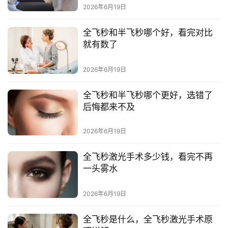
2026年6月19日
E
O
全飞秒和半飞秒哪个好，看完对比
优
就有数了
化
2026年6月19日
A
i
全飞秒和半飞秒哪个更好，选错了
观
后悔都来不及
察
2026年6月19日
电
商
全飞秒激光手术多少钱，看完不再
运
一头雾水
营
登录
注册
2026年6月19日
直
播
全飞秒是什么，全飞秒激光手术原