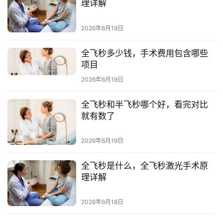
带
理详解
货
2026年6月19日
引
流
全飞秒多少钱，手术费用包含哪些
项目
推
广
2026年6月19日
私
全飞秒和半飞秒哪个好，看完对比
就有数了
域
社
群
2026年6月19日
全飞秒是什么，全飞秒激光手术原
问
理详解
答
社
2026年6月18日
区