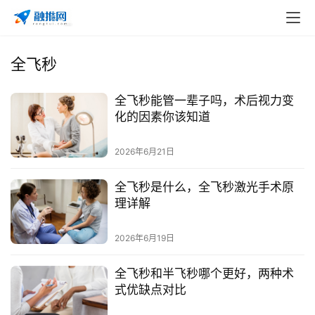
全飞秒
全飞秒能管一辈子吗，术后视力变
化的因素你该知道
2026年6月21日
首
全飞秒是什么，全飞秒激光手术原
页
理详解
2026年6月19日
自
媒
全飞秒和半飞秒哪个更好，两种术
体
式优缺点对比
G