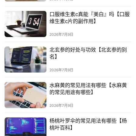
E
O
口服维生素c真能『美白』吗【口服
优
维生素c片的副作用】
化
2026年7月9日
A
i
北玄参的好处与功效【北玄参的别
观
名】
察
2026年7月9日
电
水麻黄的常见用法有哪些【水麻黄
商
的常见用途有哪些】
运
营
2026年7月9日
登录
注册
直
杨桃叶罗伞的常见用法有哪些【杨
播
桃叶百科】
带