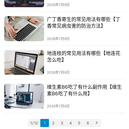
货
2026年7月9日
引
广丁香寄生的常见用法有哪些【丁
流
香常见病虫害的防治方法】
推
广
2026年7月9日
地连枝的常见用法有哪些【地连花
私
怎么吃】
域
社
2026年7月9日
群
维生素B6吃了有什么副作用【维生
问
素B6吃了有什么用】
答
社
2026年7月9日
区
1 / 12
1
2
3
4
5
6