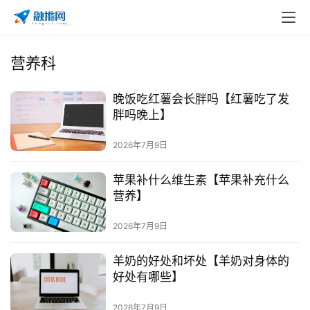
营养科
晚饭吃红薯会长胖吗【红薯吃了发
胖吗晚上】
2026年7月9日
首
苹果补什么维生素【苹果补充什么
页
营养】
自
2026年7月9日
媒
体
羊奶的好处和坏处【羊奶对身体的
好处有哪些】
G
2026年7月9日